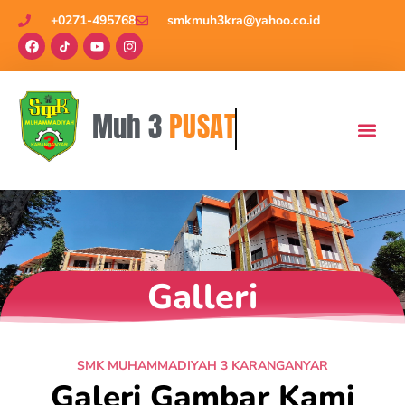
+0271-495768
smkmuh3kra@yahoo.co.id
Muh 3
PUSAT
Galleri
SMK MUHAMMADIYAH 3 KARANGANYAR
Galeri Gambar Kami