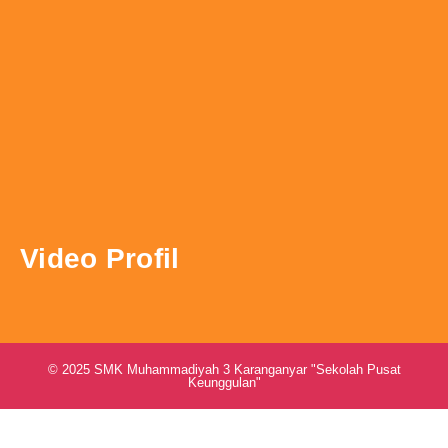
Video Profil
© 2025 SMK Muhammadiyah 3 Karanganyar "Sekolah Pusat
Keunggulan"