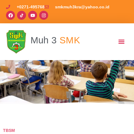
+0271-495768
smkmuh3kra@yahoo.co.id
Muh 3
SMK
TBSM