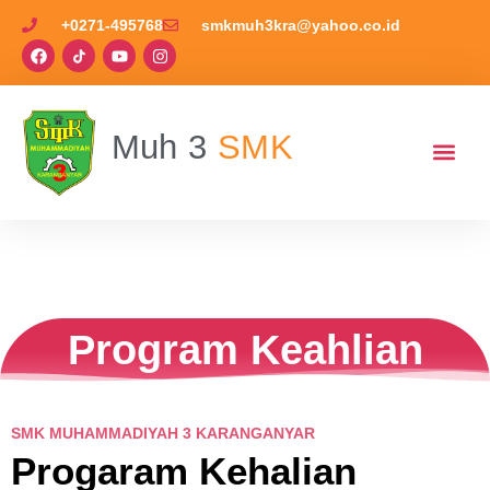
+0271-495768
smkmuh3kra@yahoo.co.id
Muh 3
SMK
Program Keahlian
SMK MUHAMMADIYAH 3 KARANGANYAR
Progaram Kehalian