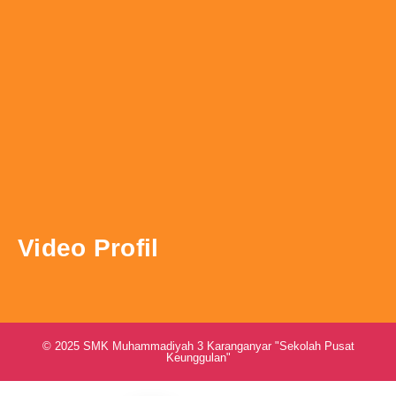
Video Profil
© 2025 SMK Muhammadiyah 3 Karanganyar "Sekolah Pusat
Keunggulan"