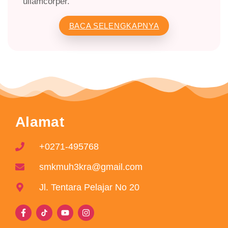
ullamcorper.
BACA SELENGKAPNYA
Alamat
+0271-495768
smkmuh3kra@gmail.com
Jl. Tentara Pelajar No 20