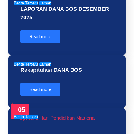
Berita Terbaru
Laman
LAPORAN DANA BOS DESEMBER
2025
Read more
Berita Terbaru
Laman
Rekapitulasi DANA BOS
Read more
05
Mei
Berita Terbaru